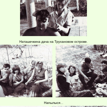
Наташечкина дача на Трухановом острове.
Напылыся...