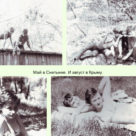
Май в Снетынке. И август в Крыму.