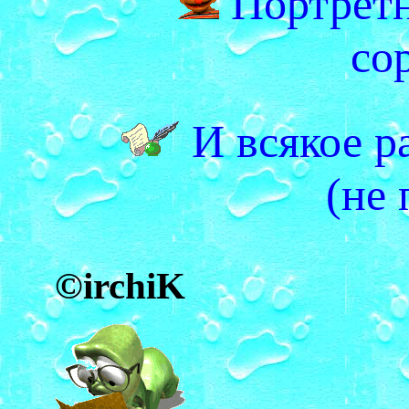
Портретн
со
И всякое р
(не 
©irchiK