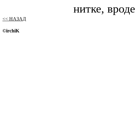
нитке, вроде
<< НАЗАД
©irchiK