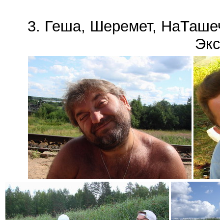
3. Геша, Шеремет, НаТашеч
Экс