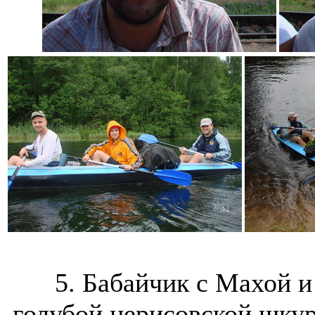
5. Бабайчик с Махой и
голубой нерисовской шкуре