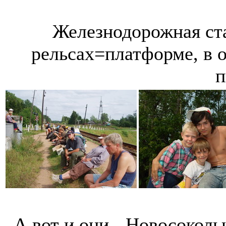
Железнодорожная ст
рельсах=платформе, в о
п
А вот и они - Новосоколь